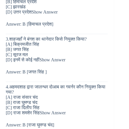
[B] हिमाचल प्रदेश
[C] झारखंड
[D] उत्तर प्रदेशShow Answer
Answer: B [हिमाचल प्रदेश]
3.शाहजहाँ ने बंगश का थानेदार किसे नियुक्त किया?
[A] बिक्रमजीत सिंह
[B] जगत सिंह
[C] सूरज मल
[D] इनमें से कोई नहींShow Answer
Answer: B [जगत सिंह ]
4.अहमदशाह द्वारा जालन्धर दोआब का गवर्नर कौन नियुक्त किया
गया?
[A] राजा संसार चंद
[B] राजा घुमण्ड चंद
[C] राजा दिलीप सिंह
[D] राजा शमशेर सिंहShow Answer
Answer: B [राजा घुमण्ड चंद]